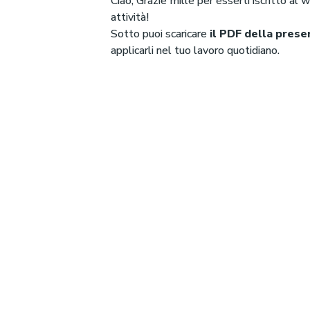
Ciao, Grazie mille per esserti iscritto al w
attività!
Sotto puoi scaricare
il PDF della prese
applicarli nel tuo lavoro quotidiano.