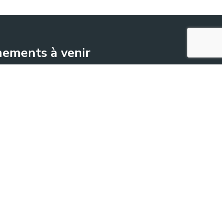
ements à venir
June 17
-
June 18
ENOVITIS in campo
2026
alendar