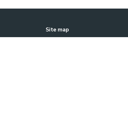
Site map
The solution
How does it work?
Blog
Contact us
FREE TRIAL