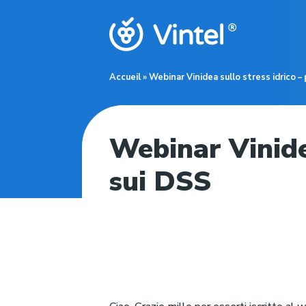
Accueil
»
Webinar Vinidea sullo stress idrico 
Webinar Vinide
sui DSS