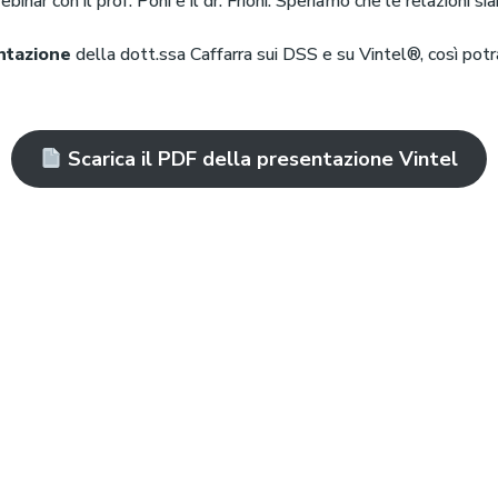
ebinar con il prof. Poni e il dr. Frioni. Speriamo che le relazioni si
ntazione
della dott.ssa Caffarra sui DSS e su Vintel®, così potra
Scarica il PDF della presentazione Vintel