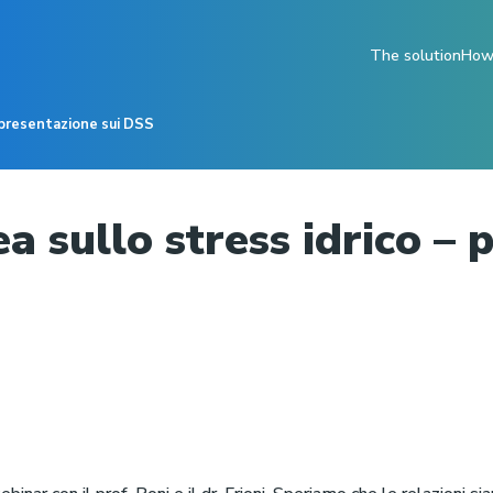
The solution
How 
– presentazione sui DSS
a sullo stress idrico – 